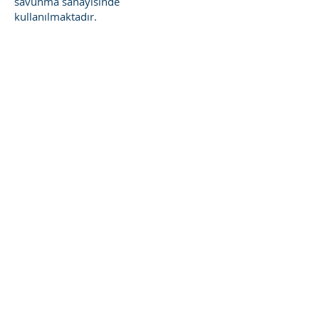
savunma sanayisinde
kullanılmaktadır.
303
304 / 304L
310 / 310S
316 / 316L
321
630