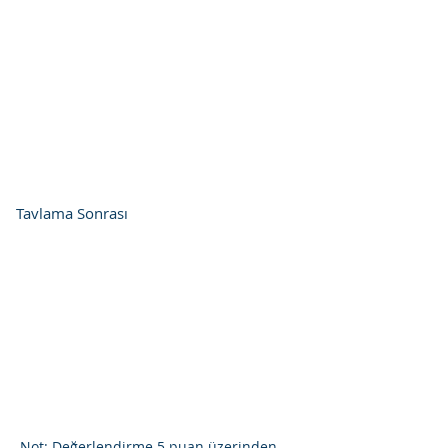
Tavlama Sonrası
Not: Değerlendirme 5 puan üzerinden