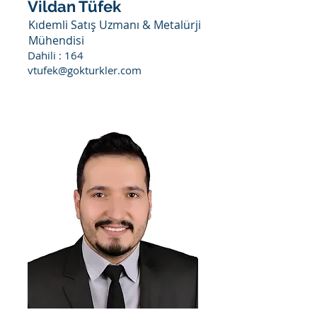
Vildan Tüfek
Kıdemli Satış Uzmanı & Metalürji
Mühendisi
Dahili : 164
vtufek@gokturkler.com