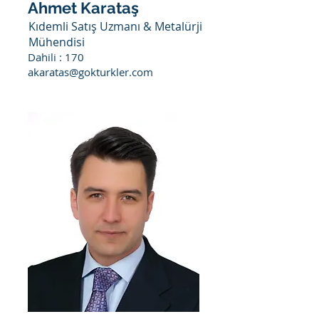
Ahmet Karataş
Kıdemli Satış Uzmanı & Metalürji
Mühendisi
Dahili : 170
akaratas@gokturkler.com