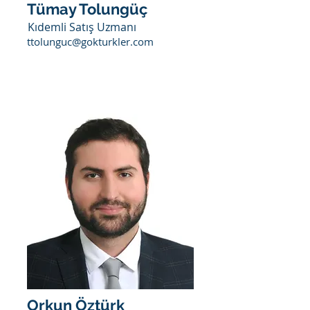
Tümay Tolungüç
Kıdemli Satış Uzmanı
ttolunguc@gokturkler.com
Orkun Öztürk