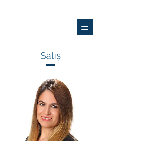
Satış