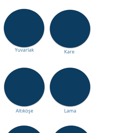
Yuvarlak
Kare
Altıköşe
Lama