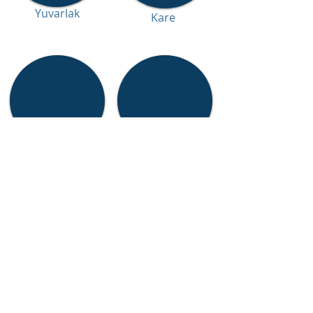
Yuvarlak
Kare
Altıköşe
Lama
Tel
Köşebent