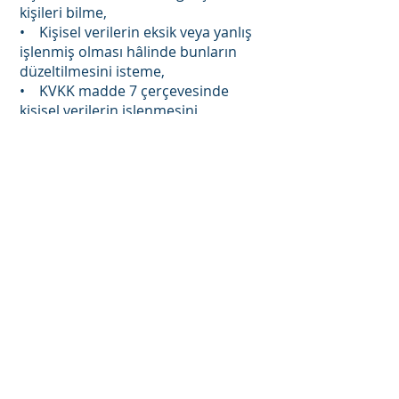
kişileri bilme,
• Kişisel verilerin eksik veya yanlış
işlenmiş olması hâlinde bunların
düzeltilmesini isteme,
• KVKK madde 7 çerçevesinde
kişisel verilerin işlenmesini
gerektiren sebeplerin ortadan
kalkması hâlinde kişisel verilerin
kişisel verilerin silinmesini veya yok
edilmesini isteme,
• Kişisel verilerin eksik veya yanlış
işlenmiş olması halinde bunların
düzeltildiğinin veya KVKK madde 7
kapsamında kişisel verilerin
silindiğinin ve yok edildiğinin, kişisel
verilerin aktarıldığı üçüncü kişilere
bildirilmesini isteme, İşlenen
verilerin münhasıran otomatik
sistemler vasıtasıyla analiz edilmesi
suretiyle kişinin kendisi aleyhine bir