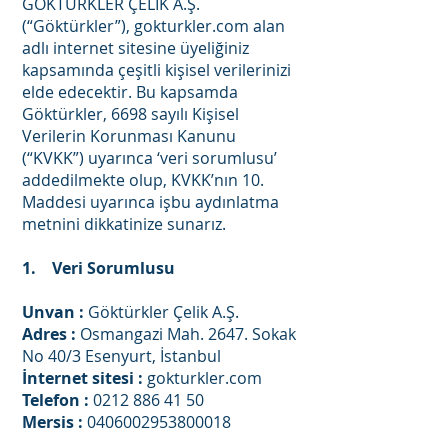
GÖKTÜRKLER ÇELİK A.Ş.
(“Göktürkler”), gokturkler.com alan
adlı internet sitesine üyeliğiniz
kapsamında çeşitli kişisel verilerinizi
elde edecektir. Bu kapsamda
Göktürkler, 6698 sayılı Kişisel
Verilerin Korunması Kanunu
(“KVKK”) uyarınca ‘veri sorumlusu’
addedilmekte olup, KVKK’nın 10.
Maddesi uyarınca işbu aydınlatma
metnini dikkatinize sunarız.
1. Veri Sorumlusu
Unvan :
Göktürkler Çelik A.Ş.
Adres :
Osmangazi Mah. 2647. Sokak
No 40/3 Esenyurt, İstanbul
İnternet sitesi :
gokturkler.com
Telefon :
0212 886 41 50
Mersis :
0406002953800018